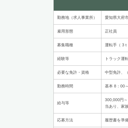
勤務地（求人事業所）
愛知県大府
雇用形態
正社員
募集職種
運転手（ 3 t
経験等
トラック運
必要な免許・資格
中型免許、
勤務時間
基本 8：00
300,00
給与等
当あり、家
応募方法
履歴書を準